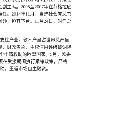
会副主席。2005至2007年在苏格拉底
任。2014年11月，当选社会党总书
纲领，迫其下台。11月24日，时任总
的支柱产业。软木产量占世界总产量
挫，财政告急，主权信用评级被调降
三个申请救助的欧盟国家。5月，欧委
葡须在受援期间执行紧缩政策，严格
救助，重返市场自主融资。