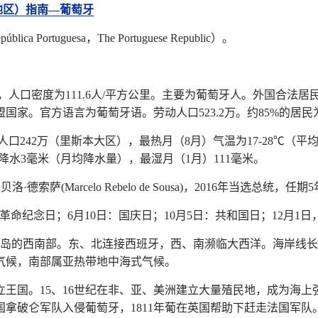
地区）指南—葡萄牙
 Portuguesa，The Portuguese Republic）。
17年），人口密度为111.6人/平方公里。主要为葡萄牙人。外国合
国家。官方语言为葡萄牙语。劳动人口523.2万。约85%的居民
n），人口242万（里斯本大区），最热月（8月）气温为17-28℃
）降水3毫米（月均降水量），最湿月（1月）111毫米。
索萨(Marcelo Rebelo de Sousa)，2016年当选总统，任期
25”革命纪念日；6月10日：国庆日；10月5日：共和国日；12月1
半岛的西南部。东、北连接西班牙，西、南濒临大西洋。海岸线长
气候，南部属亚热带地中海式气候。
立王国。15、16世纪在非、亚、美洲建立大量殖民地，成为海上强国
破仑军队入侵葡萄牙，1811年葡在英国帮助下赶走法国军队。18