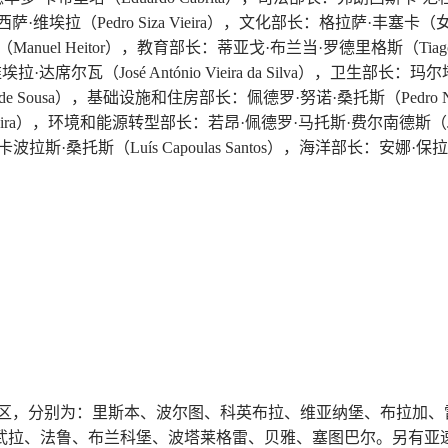
维埃拉（Pedro Siza Vieira），文化部长：格拉萨·丰塞卡（女）
el Heitor），教育部长：蒂亚戈·布兰当·罗德里格斯（Tiago Br
尔瓦（José António Vieira da Silva），卫生部长：玛尔
de Sousa），基础设施和住房部长：佩德罗·努诺·桑托斯（Pedro N
ieira），环境和能源转型部长：若昂·佩德罗·马托斯·费尔南德斯（João Pe
·桑托斯（Luís Capoulas Santos），海洋部长：安娜·保拉·
个大区，分别为：里斯本、波尔图、科英布拉、维亚纳堡、布拉加
武拉、法鲁、布兰科堡、波塔莱格雷、贝雅、塞图巴尔。另有亚