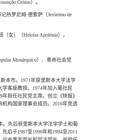
o Cristas）。
书记热罗尼姆·德索萨（Jerónimo de
女）（Heloísa Apolónia）。
pular Monárquico）、革命社会党
日生于葡里斯本市。1971年获里斯本大学法学
客座教授。1974年加入葡社民
1999年担任社民党主席。创立《快报》
咨询机构国家理事会成员。2016年竞选
年出生于里斯本。先后获里斯本大学法学学士和葡
1987至1990年和1994至2011
秘、议会事务部长和司法部长，并担任