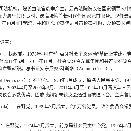
高司法机构，院长由法官选举产生。最高法院院长在国家领导人中
无力履行其职责时，最高法院院长可代任国家元首职务。现任最高
arra），2018年10月4日就职。共和国总检察院是最高检察机构，总检察长卢
政党有：
ialista）：执政党。1973年4月在“葡萄牙社会主义运动”基础上重建。
位至2011年6月。2015年11月，社会党联合左翼集团和共产党在
誓就职。总书记安东尼奥·科斯塔（António Costa）。
ocial Democrata）：在野党。1974年5月成立，原名人民民主党，
0年，2002年4月至2005年3月、2011年6月至2015年10月两度与
议会多数优势，因施政纲领未获议会通过而被迫下台。主席鲁伊·里奥
Esquerda）：在野党。1999年3月成立。约1万名党员。政治委员
pular）：在野党。1974年7月成立。前身是社会民主中心党，1995年