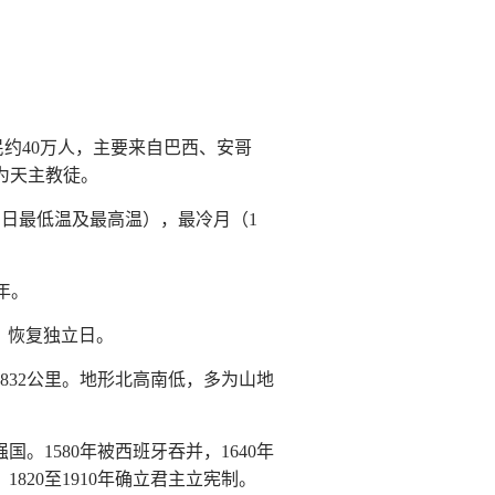
法居民约40万人，主要来自巴西、安哥
为天主教徒。
（平均日最低温及最高温），最冷月（1
5年。
日，恢复独立日。
832公里。地形北高南低，多为山地
。1580年被西班牙吞并，1640年
20至1910年确立君主立宪制。