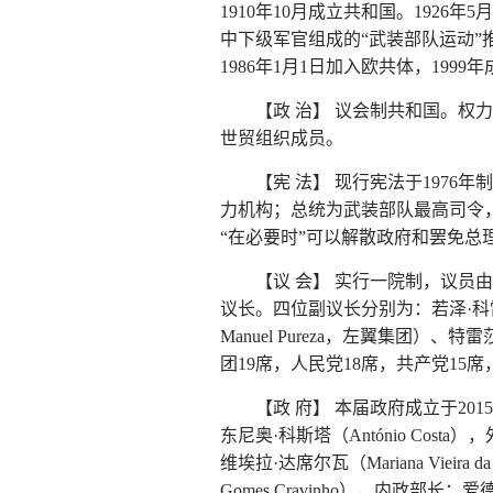
1910年10月成立共和国。1926
中下级军官组成的“武装部队运动
1986年1月1日加入欧共体，199
【政 治】 议会制共和国。
世贸组织成员。
【宪 法】 现行宪法于197
力机构；总统为武装部队最高司令
“在必要时”可以解散政府和罢免总
【议 会】 实行一院制，议员由普选
议长。四位副议长分别为：若泽·科雷亚（J
Manuel Pureza，左翼集团）、
团19席，人民党18席，共产党15
【政 府】 本届政府成立于20
东尼奥·科斯塔（António Costa
维埃拉·达席尔瓦（Mariana Vieir
Gomes Cravinho），内政部长：爱