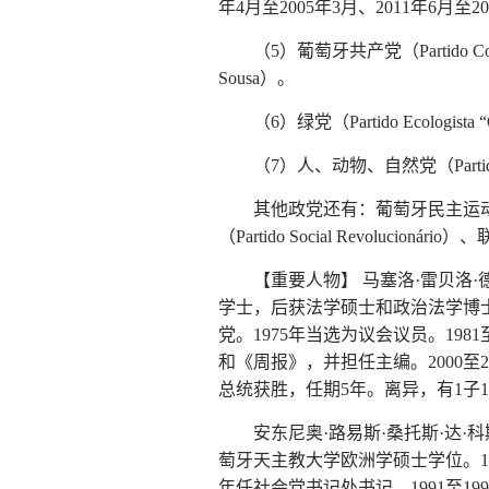
年4月至2005年3月、2011年6月至2
（5）葡萄牙共产党（Partido Co
Sousa）。
（6）绿党（Partido Ecolog
（7）人、动物、自然党（Partido 
其他政党还有：葡萄牙民主运动（Movime
（Partido Social Revolucionár
【重要人物】 马塞洛·雷贝洛·德索萨
学士，后获法学硕士和政治法学博士
党。1975年当选为议会议员。198
和《周报》，并担任主编。2000至2
总统获胜，任期5年。离异，有1子
安东尼奥·路易斯·桑托斯·达·科斯塔
萄牙天主教大学欧洲学硕士学位。1975
年任社会党书记处书记。1991至