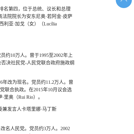
排名第四，位于总统、议长和总理
部
法院院长为安东尼奥·若阿金·皮萨
西利亚·加戈（女）（Lucília
党员约10万人。曾于1995至2002年上
议会否决社民党-人民党联合政府施政纲
1976年改为现名。党员约11.2万人。曾
人民党联合执政。在2015年10月议会选
（Rui Rio）。
会常委兼发言人卡塔里娜·马丁斯
2月改名人民党。党员约3万人。2002