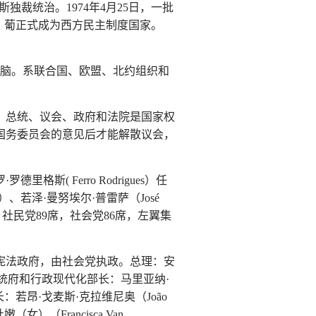
斯独裁统治。1974年4月25日，一批
，葡正式成为西方民主制度国家。
首脑。系联合国、欧盟、北约组织和
规定，总统、议会、政府和法院是国家权
国务委员会的意见后才能解散议会，
( Ferro Rodrigues）任
党）、若泽·曼努埃尔·普雷萨（José
如下：社民党89席，社会党86席，左翼集
一届宪法政府，由社会党执政。总理：安
va），总统府和行政现代化部长：马里亚纳·
国防部长：若昂·戈麦斯·克拉维尼奥（João
女）（Francisca Van