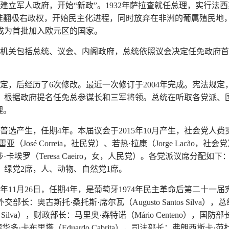
年5月建立军人政府，开始“新政”。1932年萨拉查就任总理，实行法西
”推翻极右政权，开始民主化进程，同时放弃在非洲的葡属殖民地
9年成为首批加入欧元区的国家。
权力机关包括总统、议会、内阁政府，总统依照议会决定任免政府
6年制定，后经历了6次修改。最近一次修订于2004年完成。宪法
，根据政府提名任免总参谋长和三军将领。总统在听取各党派、
理。
产生，任期4年。本届议会于2015年10月产生，社会党人费罗·罗德里格斯
osé Correia，社民党）、若热·拉康（Jorge Lacão，社会
特雷莎·卡埃罗（Teresa Caeiro，女，人民党）。各党派议席分配
席，绿党2席，人、动物、自然党1席。
15年11月26日，任期4年，是葡萄牙1974年民主革命后第二十
），外交部长：奥古斯托·桑托斯·席尔瓦（Augusto Santos Sil
a da Silva），财政部长：马里奥·森特诺（Mário Centeno），
德华多·卡布里塔（Eduardo Cabrita），司法部长：弗朗西斯卡·范杜嫩（