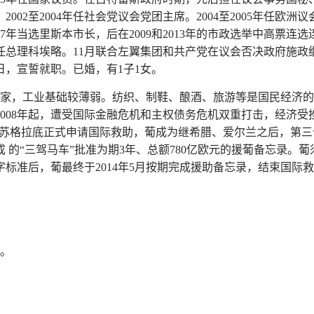
002至2004年任社会党议会党团主席。2004至2005年任欧洲议
7年当选里斯本市长，后在2009和2013年的市政选举中高票连选连
时任总理科埃略。11月联合左翼集团和共产党在议会否决政府施政
日，宣誓就职。已婚，有1子1女。
达国家，工业基础较薄弱。纺织、制鞋、酿酒、旅游等是国民经济
008年起，遭受国际金融危机和主权债务危机双重打击，经济受
任总理苏格拉底正式申请国际救助，葡成为继希腊、爱尔兰之后，第
 的“三驾马车”批准为期3年、总额780亿欧元的援葡备忘录。
标准后，葡最终于2014年5月按期完成援助备忘录，结束国际
元。