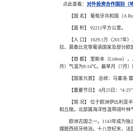
点此查看：
对外投资合作国别（
【国 名】 葡萄牙共和国（A República
【面 积】 92212平方公里。
【人 口】 1029.1万（20
拉、莫桑比克等葡语国家及部分欧盟
【首 都】 里斯本（Lisbo
月）气温为8-14℃。最旱月（7月
【国家元首】 总统：马塞洛·雷贝洛·德
【重要节日】 4月25日：“4·
【简 况】 位于欧洲伊比利亚
和丘陵。北部属海洋性温带阔叶林
欧洲古国之一。1143年成为独
摆脱西班牙统治。十八世纪末，法国拿