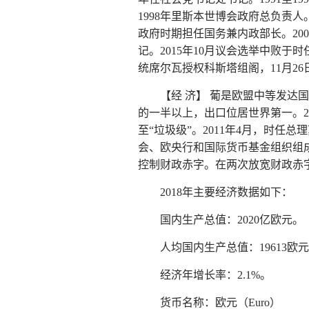
1998年里斯本世博会政府总负责人。2
政府时期担任国务兼内政部长。200
记。2015年10月议会选举中败于
统席尔瓦授权科斯塔组阁，11月26
【经 济】 葡是欧盟中等发
的一半以上，出口位居世界第一。2
至“垃圾级”。2011年4月，时
会、欧央行和国际货币基金组织组成
控制财政赤字。在两次放宽财政赤字
2018年主要经济数据如下：
国内生产总值：2020亿欧元。
人均国内生产总值：19613欧
经济年增长率：2.1%。
货币名称：欧元（Euro）